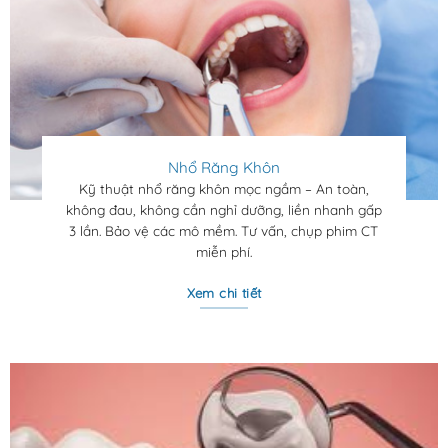
Nhổ Răng Khôn
Kỹ thuật nh
ổ răng khôn mọc ngầm – An toàn,
không đau, không cần nghỉ dưỡng, liền nhanh gấp
3 lần. Bảo vệ các mô mềm. Tư vấn, chụp phim CT
miễn phí.
Xem chi tiết