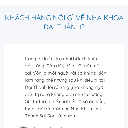
KHÁCH HÀNG NÓI GÌ VỀ NHA KHOA
ĐẠI THÀNH?
Thật sự là một quyết định đúng đắn.
Tôi đã hoàn thành 12 tháng niềng răng
với kết quả vượt trên cả kỳ vọng ban
đầu. Cảm ơn bác sĩ và các bạn chuyên
viên đã rất tận tình tư vấn và chăm sóc
ca của mình.
Đỗ Nhật Minh
Niềng răng mắc cài sứ