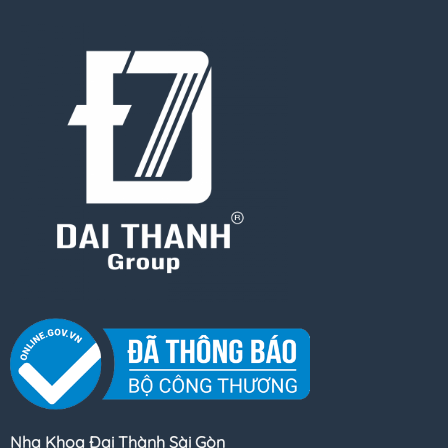
Nha Khoa Đại Thành Sài Gòn
CN1: 295 Cách Mạng Tháng 8, P.Phước Hiệp, TP.Bà Rịa,
Bà Rịa - Vũng Tàu
>> Hotline CN1:
0254 3733 186