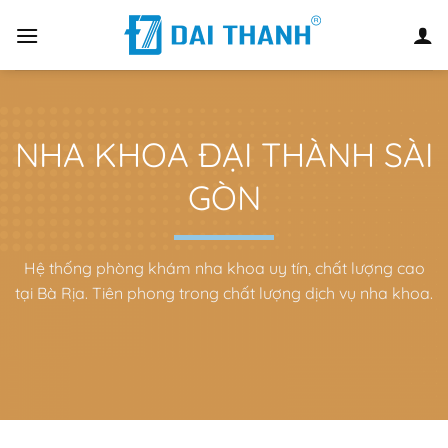
Chuyển
đến
nội
dung
NHA KHOA ĐẠI THÀNH SÀI
GÒN
Hệ thống phòng khám nha khoa uy tín, chất lượng cao
tại Bà Rịa. Tiên phong trong chất lượng dịch vụ nha khoa.