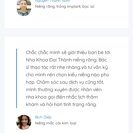
Chính sách phục vụ và bảo hành sau
dịch vụ khiến mình rất hài lòng. Trước
đó mình cũng được tư vấn nhiệt tình về
kiểu bọc sứ phù hợp đủ để đẹp mà
vẫn tối ưu chi phí. Trực tiếp bác sĩ giỏi
thực hiện nên mình rất an tâm và tin
tưởng.
Trần Minh Trang
Bọc răng sứ