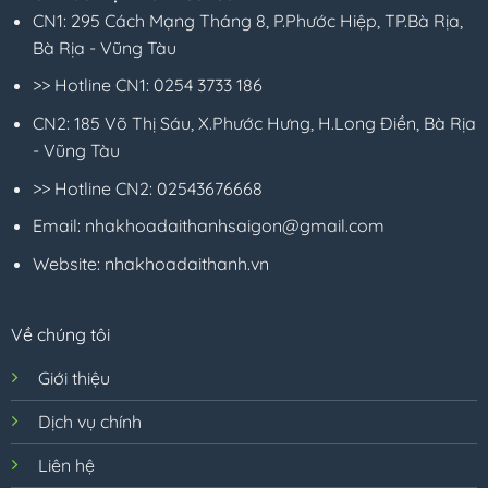
CN2: 185 Võ Thị Sáu, X.Phước Hưng, H.Long Điền, Bà Rịa
- Vũng Tàu
>> Hotline CN2:
02543676668
Email:
nhakhoadaithanhsaigon@gmail.com
Website:
nhakhoadaithanh.vn
Về chúng tôi
Giới thiệu
Dịch vụ chính
Liên hệ
Chính sách bảo mật